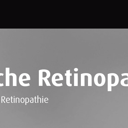
che Retinop
 Retinopathie