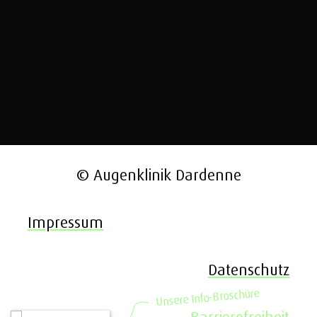
© Augenklinik Dardenne
Impressum
Datenschutz
e
r
ü
h
c
s
o
r
B
-
o
f
n
I
e
r
e
s
n
U
Barrierefreiheit