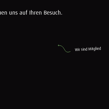
uen uns auf Ihren Besuch.
d
e
i
l
g
t
i
M
d
n
i
s
r
i
W