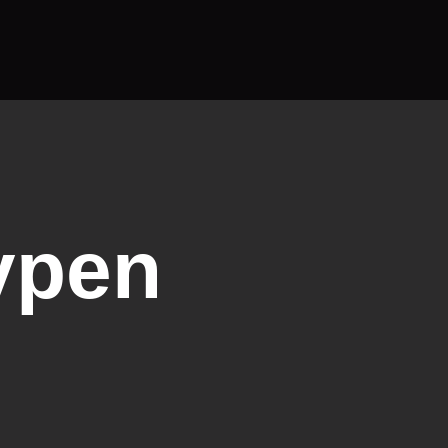
ypen
n